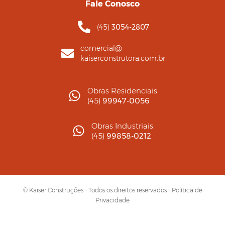
Fale Conosco
(45)
3054-2807
comercial@
kaiserconstrutora.com.br
Obras Residenciais:
(45)
99947-0056
Obras Industriais:
(45)
99858-0212
© Kaiser Construções - Todos os direitos reservados -
Política de
Privacidade