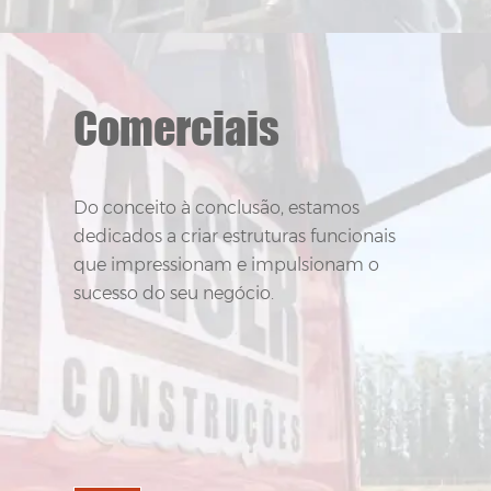
Comerciais
Comerciais
Do conceito à conclusão, estamos
Do conceito à conclusão, estamos
dedicados a criar estruturas funcionais
dedicados a criar estruturas funcionais
que impressionam e impulsionam o
que impressionam e impulsionam o
sucesso do seu negócio.
sucesso do seu negócio.