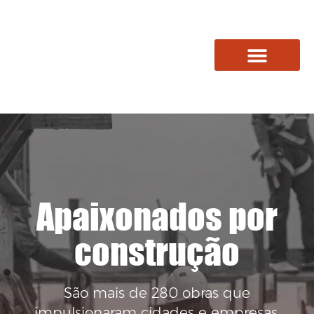
Quem Somos
Apaixonados por
construção
São mais de 280 obras que
impulsionaram cidades e empresas.