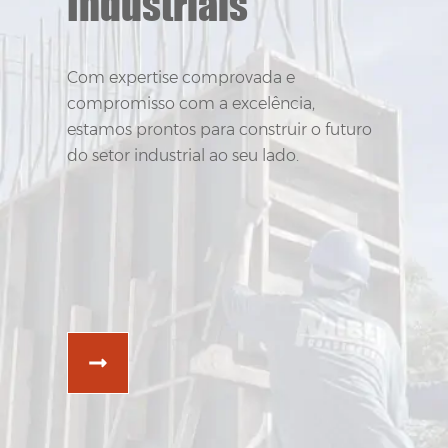
Industriais
Industriais
Com expertise comprovada e
Com expertise comprovada e
compromisso com a excelência,
compromisso com a excelência,
estamos prontos para construir o futuro
estamos prontos para construir o futuro
do setor industrial ao seu lado.
do setor industrial ao seu lado.