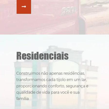
Residenciais
Residenciais
Construímos não apenas casas,
Construímos não apenas residências,
transformamos cada tijolo em um lar,
transformamos cada tijolo em um lar,
proporcionando conforto, segurança e
proporcionando conforto, segurança e
qualidade de vida para você e sua
qualidade de vida para você e sua
família.
família.