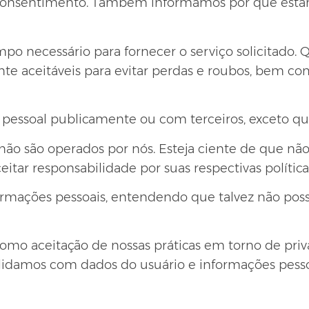
e consentimento. Também informamos por que esta
mpo necessário para fornecer o serviço solicitad
 aceitáveis para evitar perdas e roubos, bem como
pessoal publicamente ou com terceiros, exceto qua
e não são operados por nós. Esteja ciente de que nã
eitar responsabilidade por suas respectivas
polític
informações pessoais, entendendo que talvez não po
como aceitação de nossas práticas em torno de pri
 lidamos com dados do usuário e informações pesso