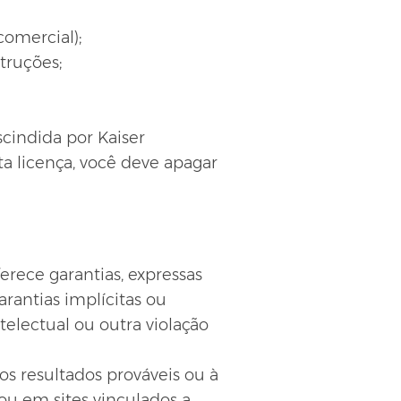
comercial);
struções;
scindida por Kaiser
a licença, você deve apagar
erece garantias, expressas
arantias implícitas ou
electual ou outra violação
s resultados prováveis ​​ou à
ou em sites vinculados a