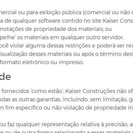
mercial ou para exibição pública (comercial ou não 
a de qualquer software contido no site Kaiser Con
s notações de propriedade dos materiais; ou
espelhe’ os materiais em qualquer outro servidor.
cê violar alguma dessas restrições e poderá ser re
ualização desses materiais ou após o término dest
 formato eletrónico ou impresso.
ade
 fornecidos ‘como estão’. Kaiser Construções não of
odas as outras garantias, incluindo, sem limitação, g
 fim específico ou não violação de propriedade int
 faz qualquer representação relativa à precisão, ao
te ou de outra forma relacionado a esses materiais 