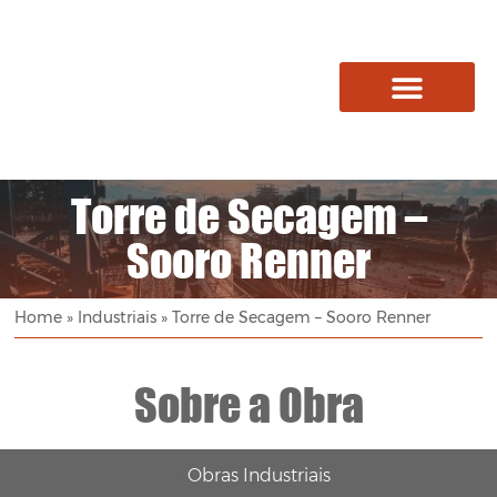
Quem Somos
Torre de Secagem –
Sooro Renner
Home
»
Industriais
»
Torre de Secagem – Sooro Renner
Sobre a Obra
Obras
Industriais